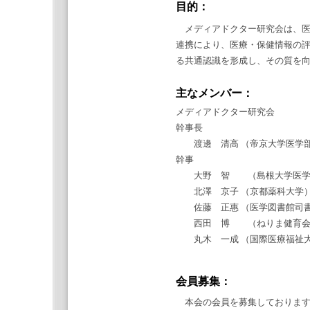
目的：
メディアドクター研究会は、医
連携により、医療・保健情報の
る共通認識を形成し、その質を
主なメンバー：
メディアドクター研究会
幹事長
渡邊 清高 （帝京大学医学部
幹事
大野 智 （島根大学医学部 
北澤 京子 （京都薬科大学
佐藤 正惠 （医学図書館司書
西田 博 （ねりま健育会病
丸木 一成 （国際医療福祉大
会員募集：
本会の会員を募集しております