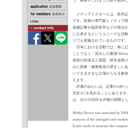
う、概要やこれまでの取り組み
メディアドクターとは、医学記
です。医療の専門家とメディア
保健記事を臨床疫学などの視点か
に公表するというユニークな活
ツでも実施されているものです
日本における活動では、単に記
ことでなく「見出しの裏側“Behind
現状の到達点と課題、研究成果
みた医療・健康報道の望ましい
いてさまざまな立場からなる参
えます。
評価のねらいは、記事のABC (Accura
完全さ) を高めることにありま
は、次の10項目を評価の指標と
Media Doctor was launched in 2004 i
analysis of the strengths and weakne
It also seeks to increase the complet