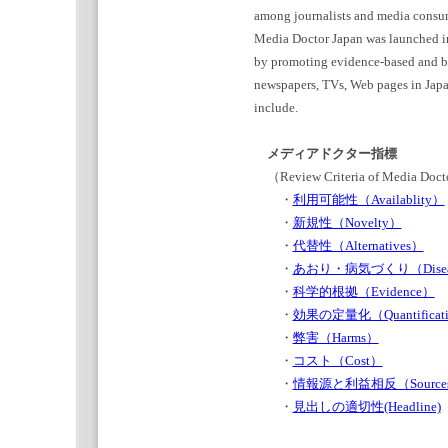
among journalists and media consu
Media Doctor Japan was launched in
by promoting evidence-based and ba
newspapers, TVs, Web pages in Japa
include.
メディアドクター指標
（Review Criteria of Media Doct
・
利用可能性（Availablity）
・
新規性（Novelty）
・
代替性（Alternatives）
・
あおり・病気づくり（Disease
・
科学的根拠（Evidence）
・
効果の定量化（Quantification
・
弊害（Harms）
・
コスト（Cost）
・
情報源と利益相反（Sources of In
・
見出しの適切性(Headline)