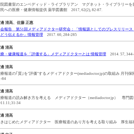
病院図書室のエンベディッド・ライブラリアン マグネット・ライブラリーを
民への医療・健康情報提供 薬学図書館 2017, 62(2), 82-87.
邊 清高、佐藤 正惠
集会報告 第51回メディアドクター研究会：「情報源としてのプレスリリース
をどう伝えるか」情報管理
2017. 60, 284-285
邊 清高
医療・健康報道を「評価する」メディアドクターとは 情報管理
2014. 57, 344-
邊 清高
療報道の｢質｣を"評価"するメディアドクター(mediadoctor.jp)の取組み 月刊保険診療 
1-84
邊 清高
療報道の読み解き方を考える メディアドクター（mediadoctor.jp） 専
11.11;31-34
邊 清高
きはじめたメディアドクター 医療報道のあり方を考える取り組み 厚生福祉 2011