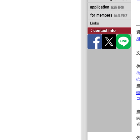
の
コ
渡
者
佐