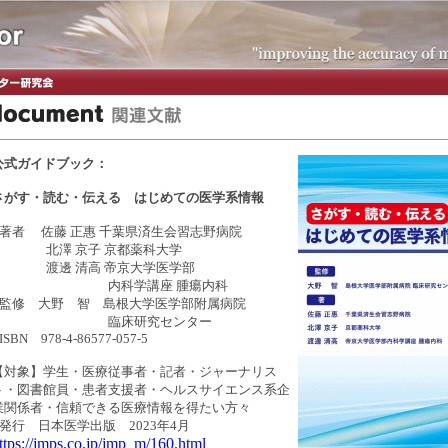
公式ガイドブック：
さがす・読む・伝える はじめての医学系情報
●著者 佐藤 正惠 千葉県済生会習志野病院
北澤 京子 京都薬科大学
渡邊 清高 帝京大学医学部
内科学講座 腫瘍内科
●監修 大野 智 島根大学医学部附属病院
臨床研究センター
ISBN 978-4-86577-057-5
【対象】学生・医療従事者・記者・ジャーナリス
ト・図書館員・患者支援者・ヘルスサイエンス系企
業関係者・信頼できる医療情報を得たい方々
■発行 日本医学出版 2023年4月
ttps://jmps.co.jp/jmp_m/160.html