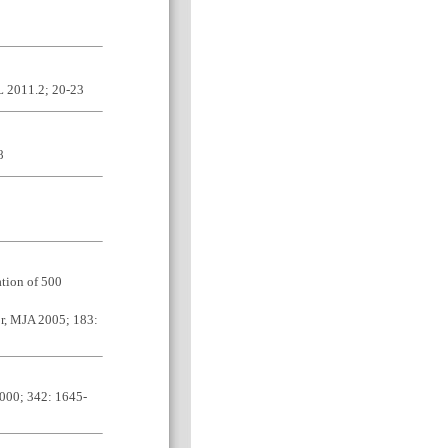
.2; 20-23
8
tion of 500
or, MJA 2005; 183:
2000; 342: 1645-