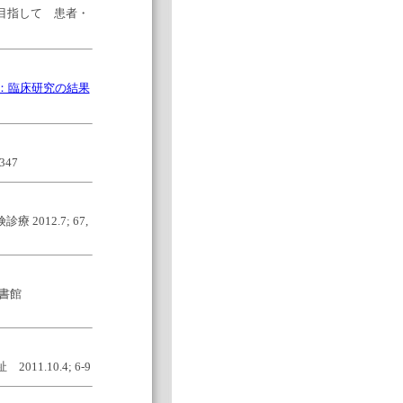
目指して 患者・
：臨床研究の結果
347
2012.7; 67,
門図書館
.10.4; 6-9