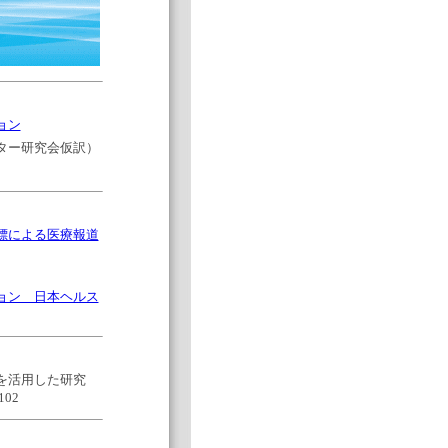
ョン
ター研究会仮訳）
標による医療報道
ョン 日本ヘルス
を活用した研究
102