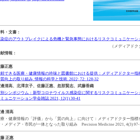
資料・文書：
感染症のアウトブレイクによる危機と緊急事態におけるリスクコミュニケーシ
（メディアドク
文献情報：
佐藤正惠
信頼できる医療・健康情報の吟味と図書館における提供：メディアドクター指
質向上の取り組み. 情報の科学と技術. 2022; 72: 128-32
渡邊清高、北澤京子、佐藤正惠、忽那賢志、武藤香織
特別シンポジウム：新型コロナウイルス感染症に関するリスクコミュニケーシ
ミュニケーション学会雑誌 2021, 12(1) 30-41
邊 清高
医療・健康情報の「評価」から「質の向上」に向けて：メディアドクター指標
・メディア・市民が一体となった取り組み Precision Medicine 2021, 4(3) 97-
藤 正惠