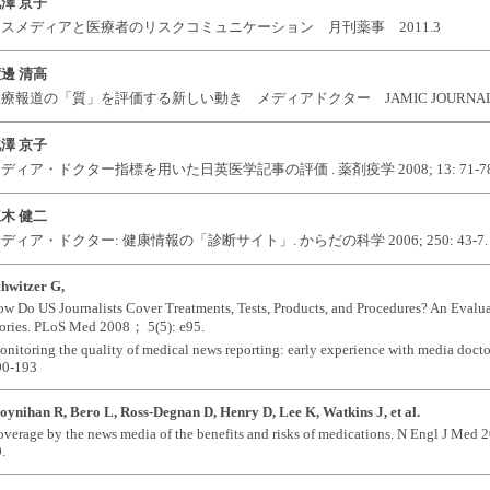
澤 京子
スメディアと医療者のリスクコミュニケーション 月刊薬事 2011.3
邊 清高
療報道の「質」を評価する新しい動き メディアドクター JAMIC JOURNAL 2011
澤 京子
ディア・ドクター指標を用いた日英医学記事の評価 . 薬剤疫学 2008; 13: 71-7
木 健二
ディア・ドクター: 健康情報の「診断サイト」. からだの科学 2006; 250: 43-7.
hwitzer G,
w Do US Journalists Cover Treatments, Tests, Products, and Procedures? An Evalua
ories. PLoS Med 2008； 5(5): e95.
nitoring the quality of medical news reporting: early experience with media doct
90-193
ynihan R, Bero L, Ross-Degnan D, Henry D, Lee K, Watkins J, et al.
verage by the news media of the benefits and risks of medications. N Engl J Med 
.