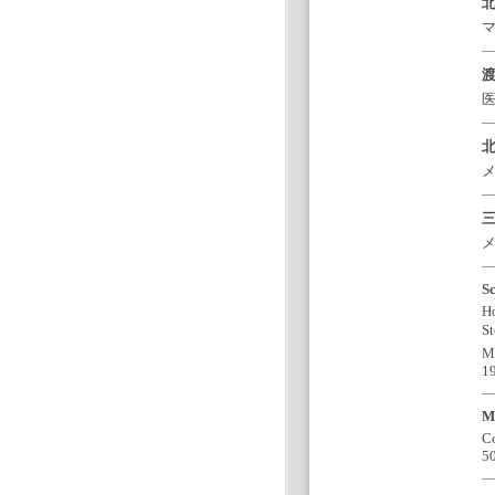
北
マ
渡
医
北
メ
三
メ
Sc
Ho
St
Mo
1
Mo
Co
50